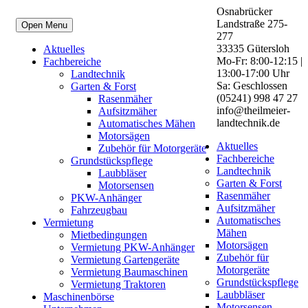
Osnabrücker
Landstraße 275-
Open Menu
277
33335 Gütersloh
Aktuelles
Mo-Fr: 8:00-12:15 |
Fachbereiche
13:00-17:00 Uhr
Landtechnik
Sa: Geschlossen
Garten & Forst
(05241) 998 47 27
Rasenmäher
info@theilmeier-
Aufsitzmäher
landtechnik.de
Automatisches Mähen
Motorsägen
Aktuelles
Zubehör für Motorgeräte
Fachbereiche
Grundstückspflege
Landtechnik
Laubbläser
Garten & Forst
Motorsensen
Rasenmäher
PKW-Anhänger
Aufsitzmäher
Fahrzeugbau
Automatisches
Vermietung
Mähen
Mietbedingungen
Motorsägen
Vermietung PKW-Anhänger
Zubehör für
Vermietung Gartengeräte
Motorgeräte
Vermietung Baumaschinen
Grundstückspflege
Vermietung Traktoren
Laubbläser
Maschinenbörse
Motorsensen