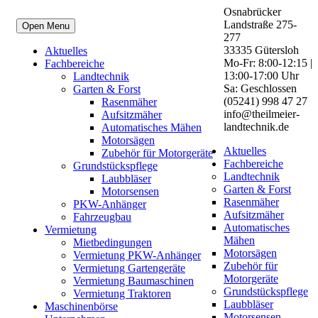
Osnabrücker
Landstraße 275-
Open Menu
277
33335 Gütersloh
Aktuelles
Mo-Fr: 8:00-12:15 |
Fachbereiche
13:00-17:00 Uhr
Landtechnik
Sa: Geschlossen
Garten & Forst
(05241) 998 47 27
Rasenmäher
info@theilmeier-
Aufsitzmäher
landtechnik.de
Automatisches Mähen
Motorsägen
Aktuelles
Zubehör für Motorgeräte
Fachbereiche
Grundstückspflege
Landtechnik
Laubbläser
Garten & Forst
Motorsensen
Rasenmäher
PKW-Anhänger
Aufsitzmäher
Fahrzeugbau
Automatisches
Vermietung
Mähen
Mietbedingungen
Motorsägen
Vermietung PKW-Anhänger
Zubehör für
Vermietung Gartengeräte
Motorgeräte
Vermietung Baumaschinen
Grundstückspflege
Vermietung Traktoren
Laubbläser
Maschinenbörse
Motorsensen