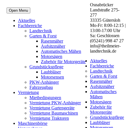
Osnabrücker
Landstraße 275-
Open Menu
277
33335 Gütersloh
Aktuelles
Mo-Fr: 8:00-12:15 |
Fachbereiche
13:00-17:00 Uhr
Landtechnik
Sa: Geschlossen
Garten & Forst
(05241) 998 47 27
Rasenmäher
info@theilmeier-
Aufsitzmäher
landtechnik.de
Automatisches Mähen
Motorsägen
Aktuelles
Zubehör für Motorgeräte
Fachbereiche
Grundstückspflege
Landtechnik
Laubbläser
Garten & Forst
Motorsensen
Rasenmäher
PKW-Anhänger
Aufsitzmäher
Fahrzeugbau
Automatisches
Vermietung
Mähen
Mietbedingungen
Motorsägen
Vermietung PKW-Anhänger
Zubehör für
Vermietung Gartengeräte
Motorgeräte
Vermietung Baumaschinen
Grundstückspflege
Vermietung Traktoren
Laubbläser
Maschinenbörse
Motorsensen