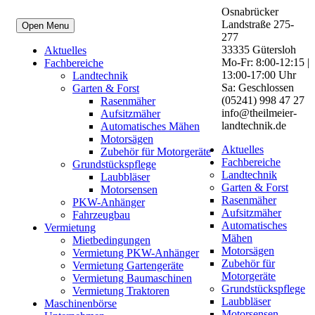
Osnabrücker
Landstraße 275-
Open Menu
277
33335 Gütersloh
Aktuelles
Mo-Fr: 8:00-12:15 |
Fachbereiche
13:00-17:00 Uhr
Landtechnik
Sa: Geschlossen
Garten & Forst
(05241) 998 47 27
Rasenmäher
info@theilmeier-
Aufsitzmäher
landtechnik.de
Automatisches Mähen
Motorsägen
Aktuelles
Zubehör für Motorgeräte
Fachbereiche
Grundstückspflege
Landtechnik
Laubbläser
Garten & Forst
Motorsensen
Rasenmäher
PKW-Anhänger
Aufsitzmäher
Fahrzeugbau
Automatisches
Vermietung
Mähen
Mietbedingungen
Motorsägen
Vermietung PKW-Anhänger
Zubehör für
Vermietung Gartengeräte
Motorgeräte
Vermietung Baumaschinen
Grundstückspflege
Vermietung Traktoren
Laubbläser
Maschinenbörse
Motorsensen