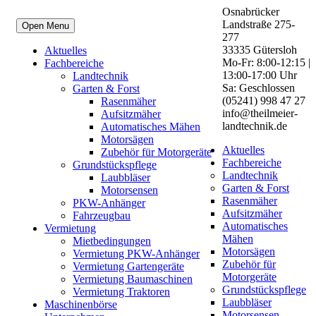
Osnabrücker
Landstraße 275-
Open Menu
277
33335 Gütersloh
Aktuelles
Mo-Fr: 8:00-12:15 |
Fachbereiche
13:00-17:00 Uhr
Landtechnik
Sa: Geschlossen
Garten & Forst
(05241) 998 47 27
Rasenmäher
info@theilmeier-
Aufsitzmäher
landtechnik.de
Automatisches Mähen
Motorsägen
Aktuelles
Zubehör für Motorgeräte
Fachbereiche
Grundstückspflege
Landtechnik
Laubbläser
Garten & Forst
Motorsensen
Rasenmäher
PKW-Anhänger
Aufsitzmäher
Fahrzeugbau
Automatisches
Vermietung
Mähen
Mietbedingungen
Motorsägen
Vermietung PKW-Anhänger
Zubehör für
Vermietung Gartengeräte
Motorgeräte
Vermietung Baumaschinen
Grundstückspflege
Vermietung Traktoren
Laubbläser
Maschinenbörse
Motorsensen