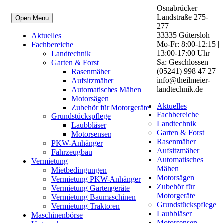
Osnabrücker
Landstraße 275-
Open Menu
277
33335 Gütersloh
Aktuelles
Mo-Fr: 8:00-12:15 |
Fachbereiche
13:00-17:00 Uhr
Landtechnik
Sa: Geschlossen
Garten & Forst
(05241) 998 47 27
Rasenmäher
info@theilmeier-
Aufsitzmäher
landtechnik.de
Automatisches Mähen
Motorsägen
Aktuelles
Zubehör für Motorgeräte
Fachbereiche
Grundstückspflege
Landtechnik
Laubbläser
Garten & Forst
Motorsensen
Rasenmäher
PKW-Anhänger
Aufsitzmäher
Fahrzeugbau
Automatisches
Vermietung
Mähen
Mietbedingungen
Motorsägen
Vermietung PKW-Anhänger
Zubehör für
Vermietung Gartengeräte
Motorgeräte
Vermietung Baumaschinen
Grundstückspflege
Vermietung Traktoren
Laubbläser
Maschinenbörse
Motorsensen