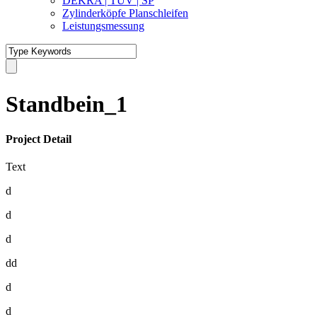
DEKRA | TÜV | SP
Zylinderköpfe Planschleifen
Leistungsmessung
Standbein_1
Project Detail
Text
d
d
d
dd
d
d