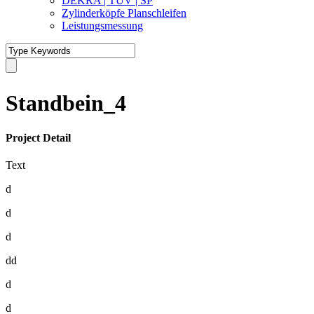
DEKRA | TÜV | SP
Zylinderköpfe Planschleifen
Leistungsmessung
Standbein_4
Project Detail
Text
d
d
d
dd
d
d