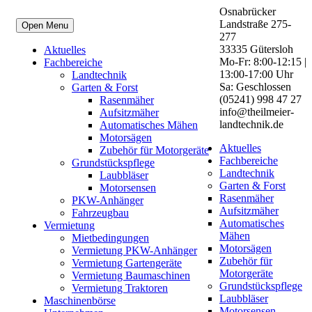
Osnabrücker
Landstraße 275-
Open Menu
277
33335 Gütersloh
Aktuelles
Mo-Fr: 8:00-12:15 |
Fachbereiche
13:00-17:00 Uhr
Landtechnik
Sa: Geschlossen
Garten & Forst
(05241) 998 47 27
Rasenmäher
info@theilmeier-
Aufsitzmäher
landtechnik.de
Automatisches Mähen
Motorsägen
Aktuelles
Zubehör für Motorgeräte
Fachbereiche
Grundstückspflege
Landtechnik
Laubbläser
Garten & Forst
Motorsensen
Rasenmäher
PKW-Anhänger
Aufsitzmäher
Fahrzeugbau
Automatisches
Vermietung
Mähen
Mietbedingungen
Motorsägen
Vermietung PKW-Anhänger
Zubehör für
Vermietung Gartengeräte
Motorgeräte
Vermietung Baumaschinen
Grundstückspflege
Vermietung Traktoren
Laubbläser
Maschinenbörse
Motorsensen